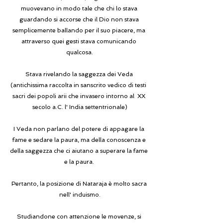
muovevano in modo tale che chi lo stava 
guardando si accorse che il Dio non stava 
semplicemente ballando per il suo piacere, ma 
attraverso quei gesti stava comunicando 
qualcosa.
Stava rivelando la saggezza dei Veda 
(antichissima raccolta in sanscrito vedico di testi  
sacri dei popoli arii che invasero intorno al  XX 
secolo a.C. l' India settentrionale)
I Veda non parlano del potere di appagare la 
fame e sedare la paura, ma della conoscenza e 
della saggezza che ci aiutano a superare la fame 
e la paura. 
Pertanto, la posizione di Nataraja è molto sacra 
nell' induismo.
Studiandone con attenzione le movenze, si 