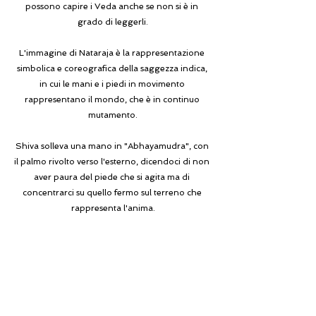
possono capire i Veda anche se non si è in 
grado di leggerli.
L'immagine di Nataraja è la rappresentazione 
simbolica e coreografica della saggezza indica, 
in cui le mani e i piedi in movimento 
rappresentano il mondo, che è in continuo 
mutamento.
Shiva solleva una mano in "Abhayamudra", con 
il palmo rivolto verso l'esterno, dicendoci di non 
aver paura del piede che si agita ma di 
concentrarci su quello fermo sul terreno che 
rappresenta l'anima.
L' anima non è creata nè distrutta, è immortale, 
perciò non ha fame e non teme la morte.
È la nostra vera essenza, secondo la filosofia 
dello yoga.