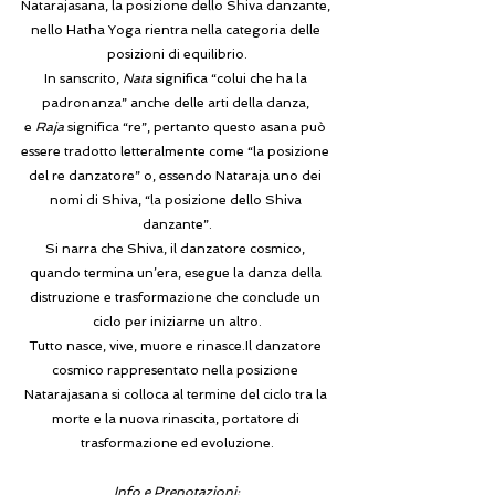
Natarajasana, la posizione dello Shiva danzante, 
nello 
Hatha Yoga
 rientra nella categoria delle 
posizioni di equilibrio.
In sanscrito, 
Nata
 significa “colui che ha la 
padronanza” anche delle arti della danza, 
e 
Raja
 significa “re”, pertanto questo asana può 
essere tradotto letteralmente come “la posizione 
del re danzatore” o, essendo Nataraja uno dei 
nomi di Shiva, “la posizione dello Shiva 
danzante”.
Si narra che Shiva, il danzatore cosmico, 
quando termina un’era, esegue la danza della 
distruzione e trasformazione che conclude un 
ciclo per iniziarne un altro.
Tutto nasce, vive, muore e 
rinasce.Il
 danzatore 
cosmico rappresentato nella posizione 
Natarajasana si colloca al termine del ciclo tra la 
morte e la nuova rinascita, portatore di 
trasformazione ed evoluzione.
Info e Prenotazioni: