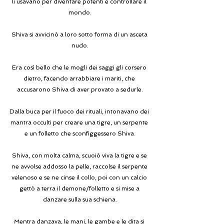
li usavano per diventare potenti e controllare il 
mondo.
Shiva si avvicinò a loro sotto forma di un asceta 
nudo.
Era così bello che le mogli dei saggi gli corsero 
dietro, facendo arrabbiare i mariti, che 
accusarono Shiva di aver provato a sedurle.
Dalla buca per il fuoco dei rituali, intonavano dei 
mantra occulti per creare una tigre, un serpente 
e un folletto che sconfiggessero Shiva.
Shiva, con molta calma, scuoiò viva la tigre e se 
ne avvolse addosso la pelle, raccolse il serpente 
velenoso e se ne cinse il collo, poi con un calcio 
gettò a terra il demone/folletto e si mise a 
danzare sulla sua schiena.
Mentra danzava, le mani, le gambe e le dita si 